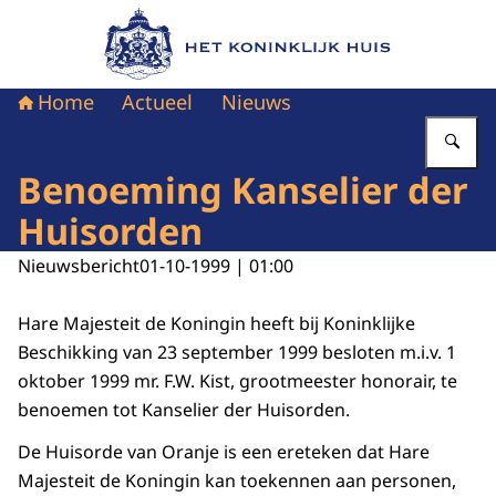
Naar de homepage van Het Koninklijk Huis
Home
Actueel
Nieuws
Vu
Benoeming Kanselier der
Huisorden
Nieuwsbericht
01-10-1999 | 01:00
Hare Majesteit de Koningin heeft bij Koninklijke
Beschikking van 23 september 1999 besloten m.i.v. 1
oktober 1999 mr. F.W. Kist, grootmeester honorair, te
benoemen tot Kanselier der Huisorden.
De Huisorde van Oranje is een ereteken dat Hare
Majesteit de Koningin kan toekennen aan personen,