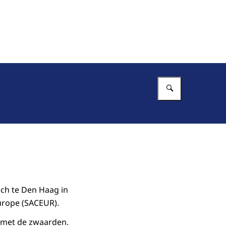
Vul in wat 
sch te Den Haag in
urope (SACEUR).
 met de zwaarden.