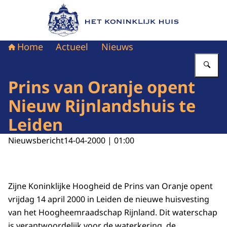
Naar de homepage van Het Koninklijk Huis
Home
Actueel
Nieuws
Vu
Prins van Oranje opent
Nieuw Rijnlandshuis te
Leiden
Nieuwsbericht
14-04-2000 | 01:00
Zijne Koninklijke Hoogheid de Prins van Oranje opent
vrijdag 14 april 2000 in Leiden de nieuwe huisvesting
van het Hoogheemraadschap Rijnland. Dit waterschap
is verantwoordelijk voor de waterkering, de