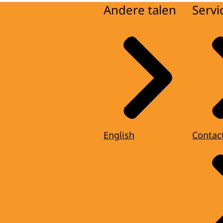
Andere talen
Servi
English
Contac