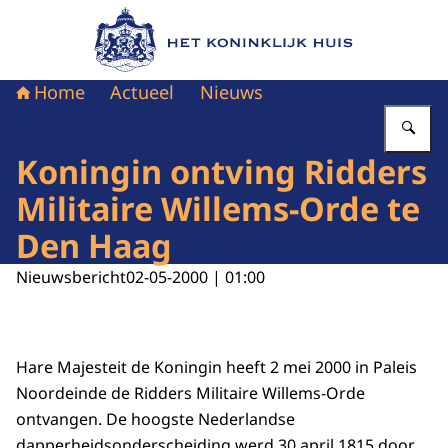
Naar de homepage van Het Koninklijk Huis
Home
Actueel
Nieuws
Vu
Koningin ontving Ridders
Militaire Willems-Orde te
Den Haag
Nieuwsbericht
02-05-2000 | 01:00
Hare Majesteit de Koningin heeft 2 mei 2000 in Paleis
Noordeinde de Ridders Militaire Willems-Orde
ontvangen. De hoogste Nederlandse
dapperheidsonderscheiding werd 30 april 1815 door