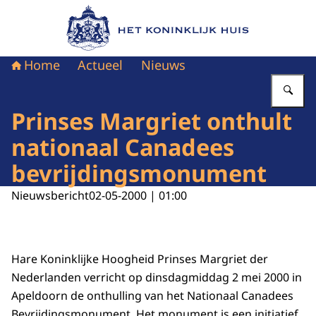
Naar de homepage van Het Koninklijk Huis
Home
Actueel
Nieuws
Vu
Prinses Margriet onthult
nationaal Canadees
bevrijdingsmonument
Nieuwsbericht
02-05-2000 | 01:00
Hare Koninklijke Hoogheid Prinses Margriet der
Nederlanden verricht op dinsdagmiddag 2 mei 2000 in
Apeldoorn de onthulling van het Nationaal Canadees
Bevrijdingsmonument. Het monument is een initiatief