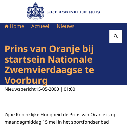
Naar de homepage van Het Koninklijk Huis
Home
Actueel
Nieuws
Vu
Prins van Oranje bij
startsein Nationale
Zwemvierdaagse te
Voorburg
Nieuwsbericht
15-05-2000 | 01:00
Zijne Koninklijke Hoogheid de Prins van Oranje is op
maandagmiddag 15 mei in het sportfondsenbad