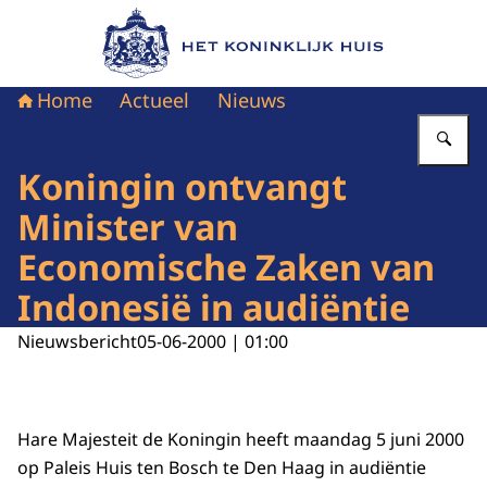
Naar de homepage van Het Koninklijk Huis
Home
Actueel
Nieuws
Vu
Koningin ontvangt
Minister van
Economische Zaken van
Indonesië in audiëntie
Nieuwsbericht
05-06-2000 | 01:00
Hare Majesteit de Koningin heeft maandag 5 juni 2000
op Paleis Huis ten Bosch te Den Haag in audiëntie