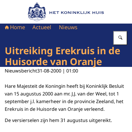
Naar de homepage van Het Koninklijk Huis
Home
Actueel
Nieuws
Vu
Uitreiking Erekruis in de
Huisorde van Oranje
Nieuwsbericht
31-08-2000 | 01:00
Hare Majesteit de Koningin heeft bij Koninklijk Besluit
van 15 augustus 2000 aan mr. J.J. van der Weel, tot 1
september j.l. kamerheer in de provincie Zeeland, het
Erekruis in de Huisorde van Oranje verleend.
De versierselen zijn hem 31 augustus uitgereikt.