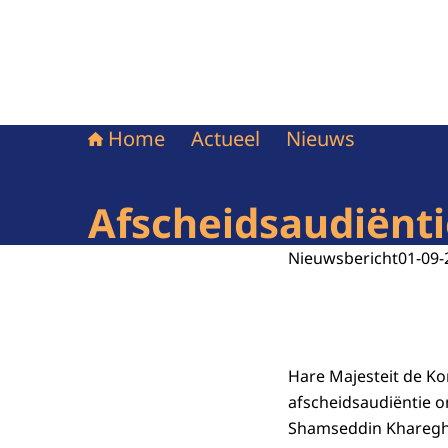
Home
Actueel
Nieuws
Afscheidsaudiënt
Nieuwsbericht
01-09-
Hare Majesteit de Ko
afscheidsaudiëntie o
Shamseddin Kharegh