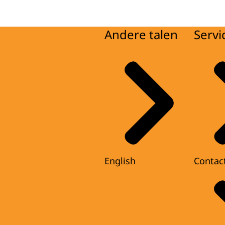
Andere talen
Servi
English
Contac