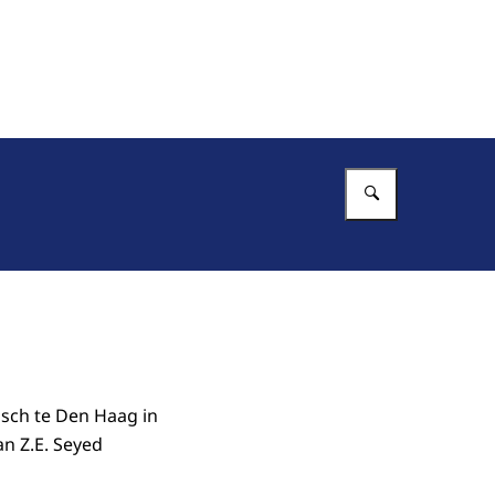
Vul in wat 
osch te Den Haag in
n Z.E. Seyed