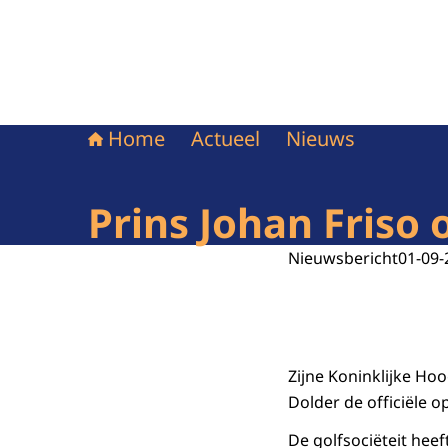
Home
Actueel
Nieuws
Prins Johan Friso 
Nieuwsbericht
01-09-
Zijne Koninklijke Ho
Dolder de officiële 
De golfsociëteit hee