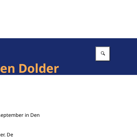
Vul in wat 
Den Dolder
 september in Den
er. De