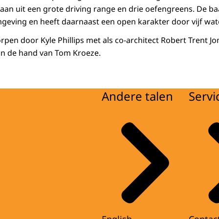
staan uit een grote driving range en drie oefengreens. De b
eving en heeft daarnaast een open karakter door vijf wate
pen door Kyle Phillips met als co-architect Robert Trent Jo
van de hand van Tom Kroeze.
Andere talen
Servi
English
Contac