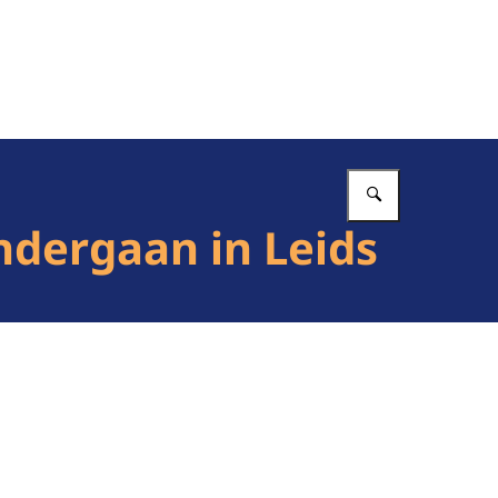
Vul in wat 
ondergaan in Leids