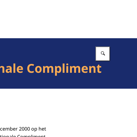
Vul in wat 
ionale Compliment
ecember 2000 op het
ationale Compliment