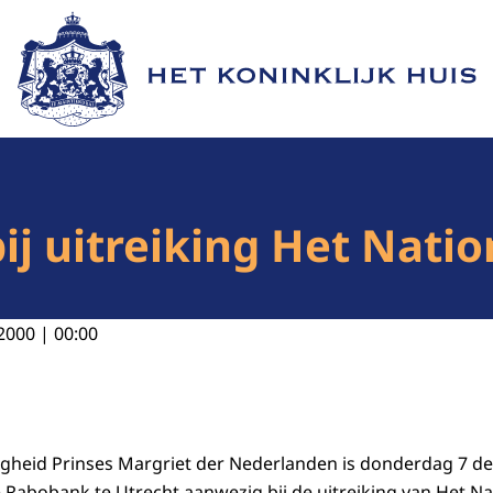
Naar de homepage van Het Koninklijk Huis
bij uitreiking Het Nat
2000 | 00:00
ogheid Prinses Margriet der Nederlanden is donderdag 7 d
Rabobank te Utrecht aanwezig bij de uitreiking van Het N