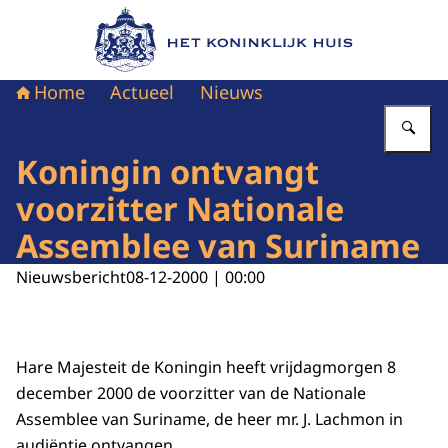
Naar de homepage van Het Koninklijk Huis
Home
Actueel
Nieuws
Vu
Koningin ontvangt
voorzitter Nationale
Assemblee van Suriname
Nieuwsbericht
08-12-2000 | 00:00
Hare Majesteit de Koningin heeft vrijdagmorgen 8
december 2000 de voorzitter van de Nationale
Assemblee van Suriname, de heer mr. J. Lachmon in
audiëntie ontvangen.