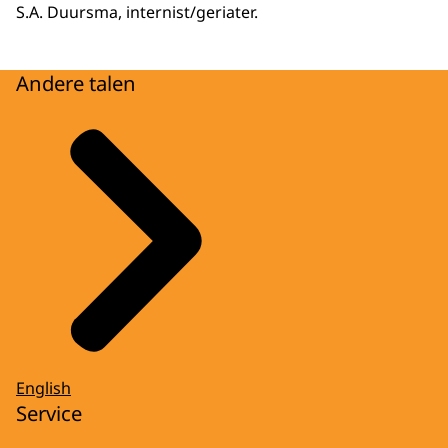
S.A. Duursma, internist/geriater.
Andere talen
English
Service