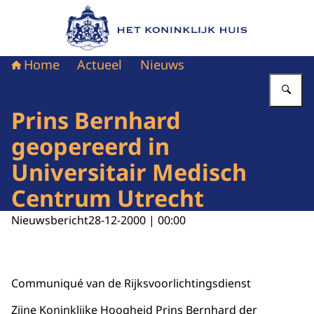
Naar de homepage van Het Koninklijk Huis
Home
Actueel
Nieuws
Vu
Prins Bernhard
geopereerd in
Universitair Medisch
Centrum Utrecht
Nieuwsbericht
28-12-2000 | 00:00
Communiqué van de Rijksvoorlichtingsdienst
Zijne Koninklijke Hoogheid Prins Bernhard der