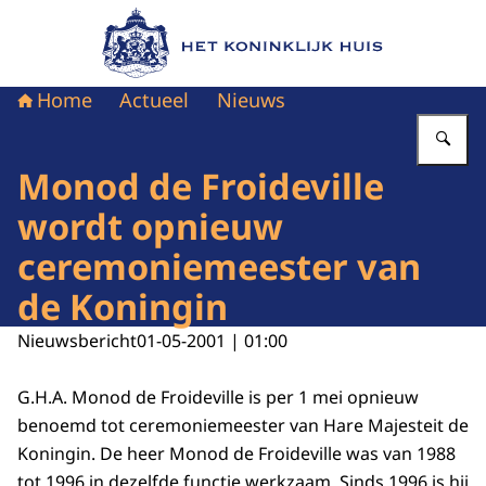
Naar de homepage van Het Koninklijk Huis
Home
Actueel
Nieuws
Vu
Monod de Froideville
wordt opnieuw
ceremoniemeester van
de Koningin
Nieuwsbericht
01-05-2001 | 01:00
G.H.A. Monod de Froideville is per 1 mei opnieuw
benoemd tot ceremoniemeester van Hare Majesteit de
Koningin. De heer Monod de Froideville was van 1988
tot 1996 in dezelfde functie werkzaam. Sinds 1996 is hij