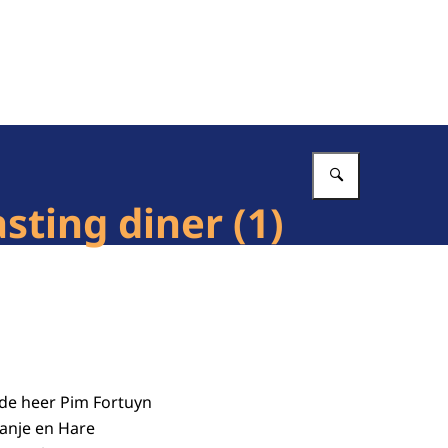
Vul in wat 
sting diner (1)
 de heer Pim Fortuyn
anje en Hare