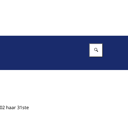
Vul in wat 
02 haar 31ste