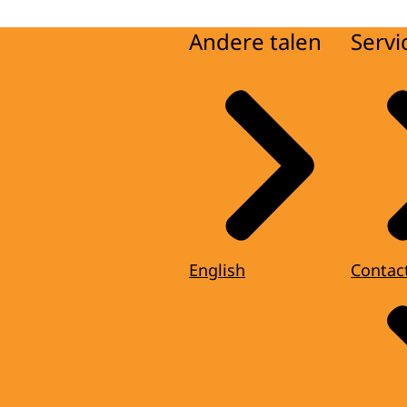
Andere talen
Servi
English
Contac