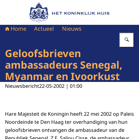
Naar de homepage van Het Koninklijk Huis
Home
Actueel
Nieuws
Vu
Geloofsbrieven
ambassadeurs Senegal,
Myanmar en Ivoorkust
Nieuwsbericht
22-05-2002 | 01:00
Hare Majesteit de Koningin heeft 22 mei 2002 op Paleis
Noordeinde te Den Haag ter overhandiging van hun
geloofsbrieven ontvangen de ambassadeur van de
Republiek Senegal, Z.E. Saliou Cisse, de ambassadeur