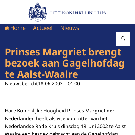
Naar de homepage van Het Koninklijk Huis
Home
Actueel
Nieuws
Vu
Prinses Margriet brengt
bezoek aan Gagelhofdag
te Aalst-Waalre
Nieuwsbericht
18-06-2002 | 01:00
Hare Koninklijke Hoogheid Prinses Margriet der
Nederlanden heeft als vice-voorzitter van het
Nederlandse Rode Kruis dinsdag 18 juni 2002 te Aalst-
Waalre een bezoek gebracht aan de Gagelhofdag.