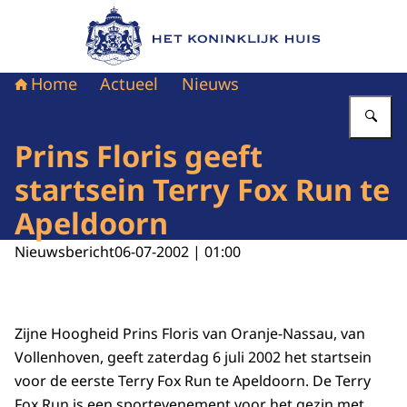
Naar de homepage van Het Koninklijk Huis
Home
Actueel
Nieuws
Vu
Prins Floris geeft
startsein Terry Fox Run te
Apeldoorn
Nieuwsbericht
06-07-2002 | 01:00
Zijne Hoogheid Prins Floris van Oranje-Nassau, van
Vollenhoven, geeft zaterdag 6 juli 2002 het startsein
voor de eerste Terry Fox Run te Apeldoorn. De Terry
Fox Run is een sportevenement voor het gezin met