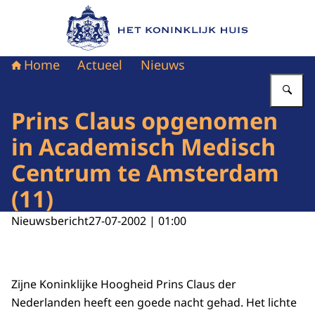
Naar de homepage van Het Koninklijk Huis
Home
Actueel
Nieuws
Vu
Prins Claus opgenomen
in Academisch Medisch
Centrum te Amsterdam
(11)
Nieuwsbericht
27-07-2002 | 01:00
Zijne Koninklijke Hoogheid Prins Claus der
Nederlanden heeft een goede nacht gehad. Het lichte