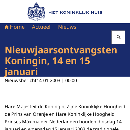
Naar de homepage van Het Koninklijk Huis
Home
Actueel
Nieuws
Vu
Nieuwjaarsontvangsten
Koningin, 14 en 15
januari
Nieuwsbericht
14-01-2003 | 00:00
Hare Majesteit de Koningin, Zijne Koninklijke Hoogheid
de Prins van Oranje en Hare Koninklijke Hoogheid
Prinses Máxima der Nederlanden houden dinsdag 14
januari en woensdag 15 januari 2003 de traditionele