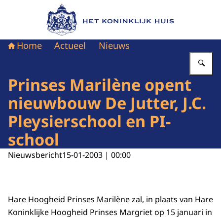
Naar de homepage van Het Koninklijk Huis
Home
Actueel
Nieuws
Vu
Prinses Marilène opent
nieuwbouw De Jutter, J.C.
Pleysierschool en PI-
school
Nieuwsbericht
15-01-2003 | 00:00
Hare Hoogheid Prinses Marilène zal, in plaats van Hare
Koninklijke Hoogheid Prinses Margriet op 15 januari in