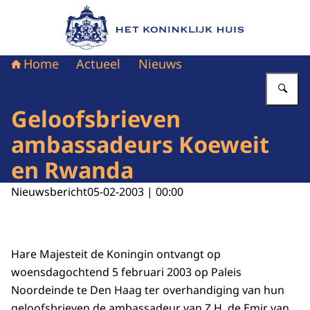
Naar de homepage van Het Koninklijk Huis
Home
Actueel
Nieuws
Vu
Geloofsbrieven
ambassadeurs Koeweit
en Rwanda
Nieuwsbericht
05-02-2003 | 00:00
Hare Majesteit de Koningin ontvangt op
woensdagochtend 5 februari 2003 op Paleis
Noordeinde te Den Haag ter overhandiging van hun
geloofsbrieven de ambassadeur van Z.H. de Emir van