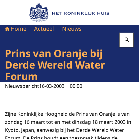
Naar de homepage van Het Koninklijk Huis
Home
Actueel
Nieuws
Vu
Prins van Oranje bij
Derde Wereld Water
Forum
Nieuwsbericht
16-03-2003 | 00:00
Zijne Koninklijke Hoogheid de Prins van Oranje is van
zondag 16 maart tot en met dinsdag 18 maart 2003 in
Kyoto, Japan, aanwezig bij het Derde Wereld Water
Forum. De Prins houdt een toespraak tijdens de