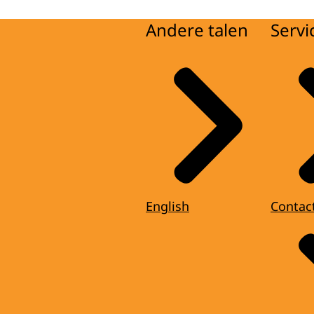
Andere talen
Servi
English
Contac