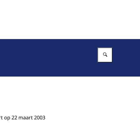
Vul in wat 
rt op 22 maart 2003