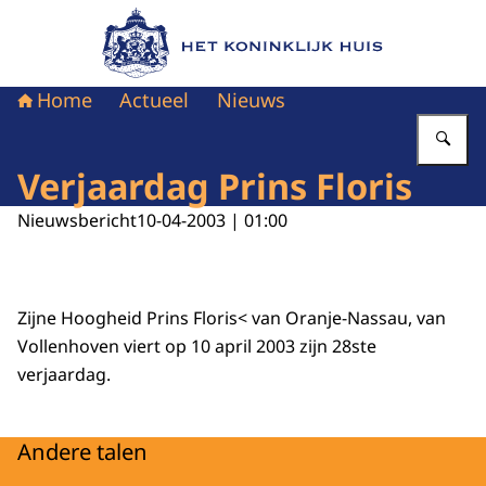
Naar de homepage van Het Koninklijk Huis
Home
Actueel
Nieuws
Vu
Verjaardag Prins Floris
Nieuwsbericht
10-04-2003 | 01:00
Zijne Hoogheid Prins Floris< van Oranje-Nassau, van
Vollenhoven viert op 10 april 2003 zijn 28ste
verjaardag.
Andere talen