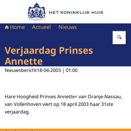
Naar de homepage van Het Koninklijk Huis
Home
Actueel
Nieuws
Vu
Verjaardag Prinses
Annette
Nieuwsbericht
18-04-2003 | 01:00
Hare Hoogheid Prinses Annette< van Oranje-Nassau,
van Vollenhoven viert op 18 april 2003 haar 31ste
verjaardag.