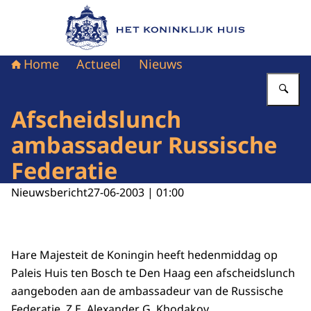
Naar de homepage van Het Koninklijk Huis
Home
Actueel
Nieuws
Vu
Afscheidslunch
ambassadeur Russische
Federatie
Nieuwsbericht
27-06-2003 | 01:00
Hare Majesteit de Koningin heeft hedenmiddag op
Paleis Huis ten Bosch te Den Haag een afscheidslunch
aangeboden aan de ambassadeur van de Russische
Federatie, Z.E. Alexander G. Khodakov.