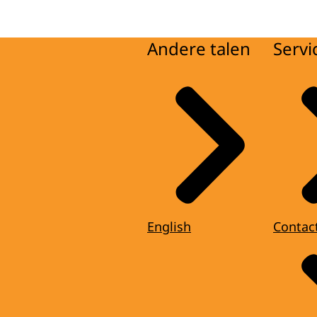
Andere talen
Servi
English
Contac