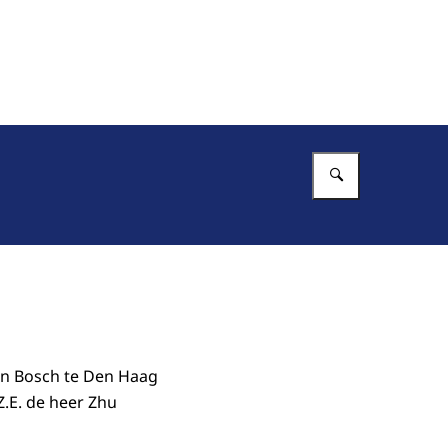
Vul in wat 
en Bosch te Den Haag
.E. de heer Zhu