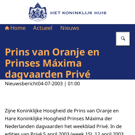
Naar de homepage van Het Koninklijk Huis
Home
Actueel
Nieuws
Vu
Prins van Oranje en
Prinses Máxima
dagvaarden Privé
Nieuwsbericht
04-07-2003 | 01:00
Zijne Koninklijke Hoogheid de Prins van Oranje en
Hare Koninklijke Hoogheid Prinses Máxima der
Nederlanden dagvaarden het weekblad Privé. In de
edities van Privé 5 april 2003 (week 15), 12 april 2003