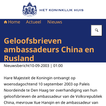
Naar de homepage van Het Koninklijk Huis
Home
Actueel
Nieuws
Vu
Geloofsbrieven
ambassadeurs China en
Rusland
Nieuwsbericht
10-09-2003 | 01:00
Hare Majesteit de Koningin ontvangt op
woensdagochtend 10 september 2003 op Paleis
Noordeinde te Den Haag ter overhandiging van hun
geloofsbrieven de ambassadeur van de Volksrepubliek
China, mevrouw Xue Hanqin en de ambassadeur van