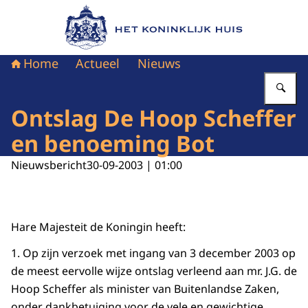
Naar de homepage van Het Koninklijk Huis
Home
Actueel
Nieuws
Vu
Ontslag De Hoop Scheffer
en benoeming Bot
Nieuwsbericht
30-09-2003 | 01:00
Hare Majesteit de Koningin heeft:
1. Op zijn verzoek met ingang van 3 december 2003 op
de meest eervolle wijze ontslag verleend aan mr. J.G. de
Hoop Scheffer als minister van Buitenlandse Zaken,
onder dankbetuiging voor de vele en gewichtige