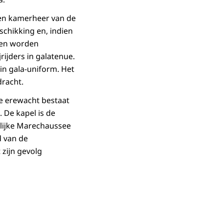
en kamerheer van de
schikking en, indien
gen worden
ijders in galatenue.
in gala-uniform. Het
dracht.
De erewacht bestaat
 De kapel is de
klijke Marechaussee
d van de
zijn gevolg