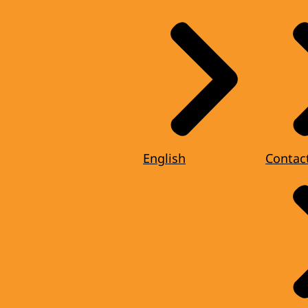
English
Contac