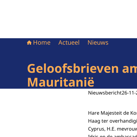
Home
Actueel
Nieuws
Geloofsbrieven a
Mauritanië
Nieuwsbericht
26-11-
Hare Majesteit de K
Haag ter overhandig
Cyprus, H.E. mevrouw
Idris en de ambassade