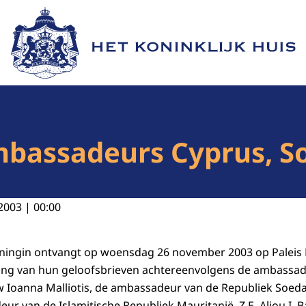
Naar de homepage van Het Koninklijk Huis
mbassadeurs Cyprus, S
2003 | 00:00
oningin ontvangt op woensdag 26 november 2003 op Paleis
ing van hun geloofsbrieven achtereenvolgens de ambassad
 Ioanna Malliotis, de ambassadeur van de Republiek Soedan
ur van de Islamitische Republiek Mauritanië, Z.E. Aliou I. B