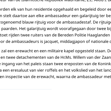
den elk van hun residentie opgehaald en begeleid door e
n stelt daartoe aan elke ambassadeur een galarijtuig ter be
zogenoemd blauw rijtuig voor de ambassadestaf. De rijtui
paarden. Het galarijtuig wordt voorafgegaan door twee bijr
toet rijden twee ruiters van de Bereden Politie Haaglanden 
oor de ambassadeurs is jacquet, middagjapon of nationale 
e zal een erewacht en een militaire kapel opgesteld staan. 
en twee detachementen van de Hr.Ms. Willem van der Zaan.
de ingang van het paleis staan twee ereposten van de Konin
een eresaluut van vier roffels en het volkslied van het lan
en inspectie van de erewacht, waarna de ambassadeur met 