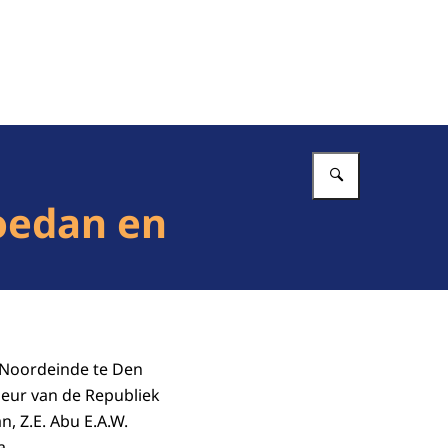
Vul in wat 
oedan en
 Noordeinde te Den
eur van de Republiek
, Z.E. Abu E.A.W.
a.