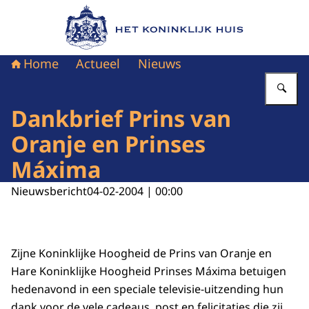
Naar de homepage van Het Koninklijk Huis
Home
Actueel
Nieuws
Vu
Dankbrief Prins van
Oranje en Prinses
Máxima
Nieuwsbericht
04-02-2004 | 00:00
Zijne Koninklijke Hoogheid de Prins van Oranje en
Hare Koninklijke Hoogheid Prinses Máxima betuigen
hedenavond in een speciale televisie-uitzending hun
dank voor de vele cadeaus, post en felicitaties die zij