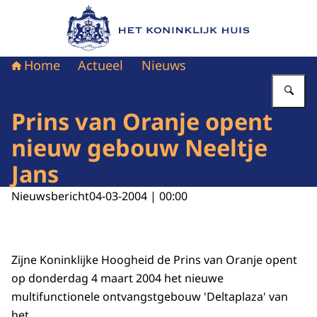
Naar de homepage van Het Koninklijk Huis
Home
Actueel
Nieuws
Vu
Prins van Oranje opent
nieuw gebouw Neeltje
Jans
Nieuwsbericht
04-03-2004 | 00:00
Zijne Koninklijke Hoogheid de Prins van Oranje opent
op donderdag 4 maart 2004 het nieuwe
multifunctionele ontvangstgebouw 'Deltaplaza' van
het