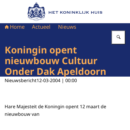
Naar de homepage van Het Koninklijk Huis
Home
Actueel
Nieuws
Vu
Koningin opent
nieuwbouw Cultuur
Onder Dak Apeldoorn
Nieuwsbericht
12-03-2004 | 00:00
Hare Majesteit de Koningin opent 12 maart de
nieuwbouw van