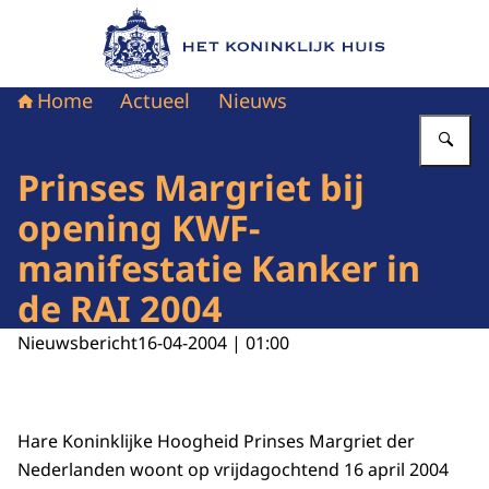
Naar de homepage van Het Koninklijk Huis
Home
Actueel
Nieuws
Vu
Prinses Margriet bij
opening KWF-
manifestatie Kanker in
de RAI 2004
Nieuwsbericht
16-04-2004 | 01:00
Hare Koninklijke Hoogheid Prinses Margriet der
Nederlanden woont op vrijdagochtend 16 april 2004