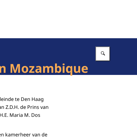
Vul in wat 
en Mozambique
deinde te Den Haag
 Z.D.H. de Prins van
H.E. Maria M. Dos
en kamerheer van de