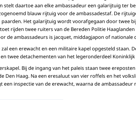
n stelt daartoe aan elke ambassadeur een galarijtuig ter be
zogenoemd blauw rijtuig voor de ambassadestaf. De rijtui
paarden. Het galarijtuig wordt voorafgegaan door twee bijr
toet rijden twee ruiters van de Bereden Politie Haaglanden 
oor de ambassadeurs is jacquet, middagjapon of nationale 
e zal een erewacht en een militaire kapel opgesteld staan. 
en twee detachementen van het legeronderdeel Koninklijk
erskapel. Bij de ingang van het paleis staan twee ereposten
 Den Haag. Na een eresaluut van vier roffels en het volksl
t een inspectie van de erewacht, waarna de ambassadeur m