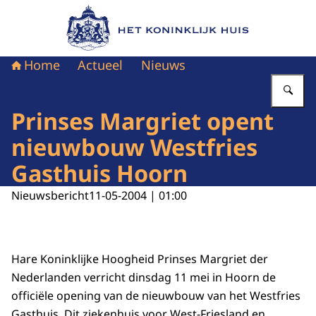
Naar de homepage van Het Koninklijk Huis
Home
Actueel
Nieuws
Vu
Prinses Margriet opent
nieuwbouw Westfries
Gasthuis Hoorn
Nieuwsbericht
11-05-2004 | 01:00
Hare Koninklijke Hoogheid Prinses Margriet der
Nederlanden verricht dinsdag 11 mei in Hoorn de
officiële opening van de nieuwbouw van het Westfries
Gasthuis. Dit ziekenhuis voor West-Friesland en