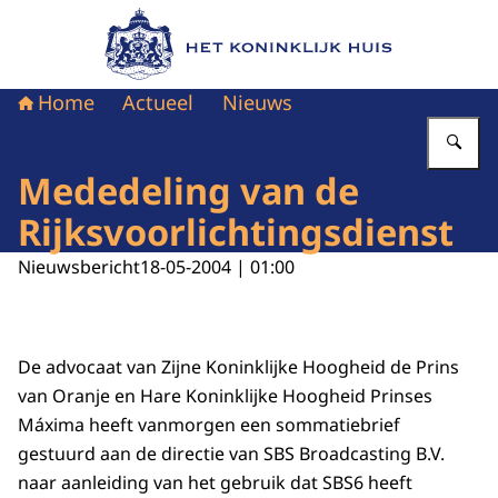
Naar de homepage van Het Koninklijk Huis
Home
Actueel
Nieuws
Vu
Mededeling van de
Rijksvoorlichtingsdienst
Nieuwsbericht
18-05-2004 | 01:00
De advocaat van Zijne Koninklijke Hoogheid de Prins
van Oranje en Hare Koninklijke Hoogheid Prinses
Máxima heeft vanmorgen een sommatiebrief
gestuurd aan de directie van SBS Broadcasting B.V.
naar aanleiding van het gebruik dat SBS6 heeft