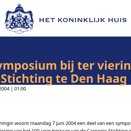
Naar de homepage van Het Koninklijk Huis
mposium bij ter vierin
Stichting te Den Haag
2004 | 01:00
ningin woont maandag 7 juni 2004 een deel van een sympos
iering van het 100-jarig bestaan van de Carnegie-Stichting