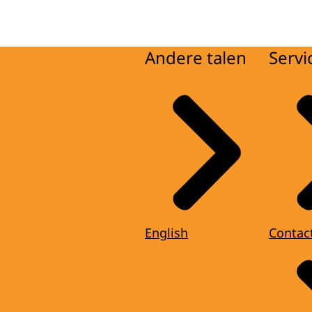
Andere talen
Servi
English
Contac