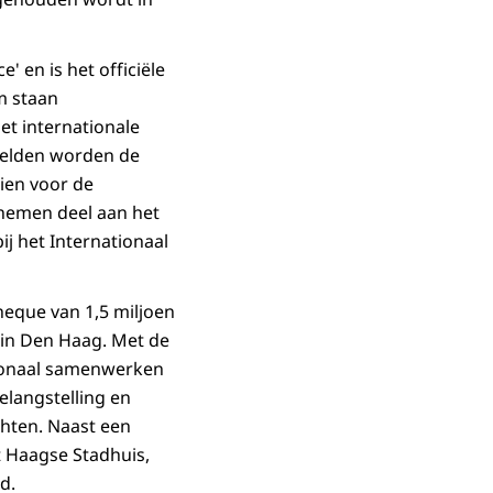
' en is het officiële
m staan
het internationale
beelden worden de
ien voor de
 nemen deel aan het
ij het Internationaal
heque van 1,5 miljoen
 in Den Haag. Met de
tionaal samenwerken
elangstelling en
chten. Naast een
t Haagse Stadhuis,
d.