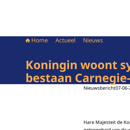
Home
Actueel
Nieuws
Koningin woont sy
bestaan Carnegie-
Nieuwsbericht
07-06-
Hare Majesteit de Ko
gelegenheid van de v