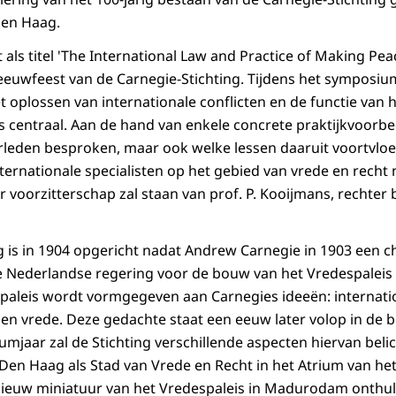
Den Haag.
ls titel 'The International Law and Practice of Making Peace
euwfeest van de Carnegie-Stichting. Tijdens het symposiu
et oplossen van internationale conflicten en de functie van 
ies centraal. Aan de hand van enkele concrete praktijkvoor
erleden besproken, maar ook welke lessen daaruit voortvloe
nternationale specialisten op het gebied van vrede en recht
oorzitterschap zal staan van prof. P. Kooijmans, rechter b
g is in 1904 opgericht nadat Andrew Carnegie in 1903 een c
e Nederlandse regering voor de bouw van het Vredespaleis
paleis wordt vormgegeven aan Carnegies ideeën: interna
 en vrede. Deze gedachte staat een eeuw later volop in de b
umjaar zal de Stichting verschillende aspecten hiervan beli
 Den Haag als Stad van Vrede en Recht in het Atrium van he
nieuw miniatuur van het Vredespaleis in Madurodam onthul