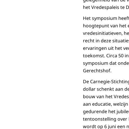
het Vredespaleis te 
Het symposium heeft a
hoogtepunt van het e
vredesinitiatieven, h
recht in deze situat
ervaringen uit het v
toekomst. Circa 50 i
symposium dat onder v
Gerechtshof.
De Carnegie-Stichtin
dollar schenkt aan d
bouw van het Vredes
aan educatie, welzijn
gedurende het jubile
tentoonstelling over
wordt op 6 juni een 