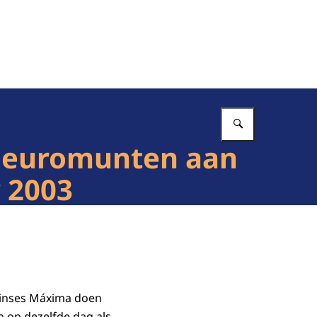
Vul in wat 
t euromunten aan
 2003
Prinses Máxima doen
 op dezelfde dag als