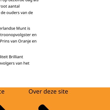
root aantal
 de ouders van de
erlandse Munt is
 troonopvolgster en
 Prins van Oranje en
eit Brilliant
pvolgers van het
ce
Over deze site