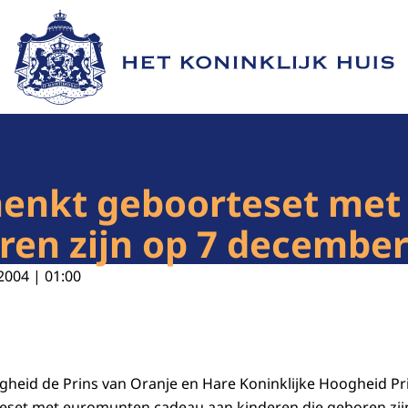
Naar de homepage van Het Koninklijk Huis
schenkt geboorteset me
ren zijn op 7 december
2004 | 01:00
ogheid de Prins van Oranje en Hare Koninklijke Hoogheid 
eset met euromunten cadeau aan kinderen die geboren zijn