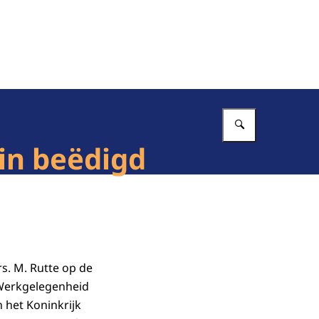
Vul in wat 
in beëdigd
s. M. Rutte op de
n Werkgelegenheid
 het Koninkrijk