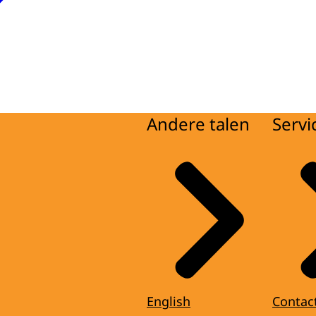
Andere talen
Servi
English
Contac