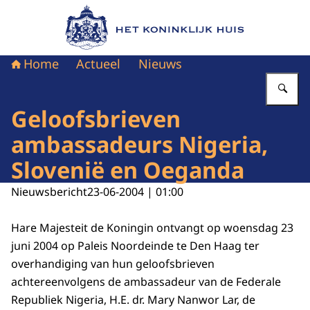
Naar de homepage van Het Koninklijk Huis
Home
Actueel
Nieuws
Vu
Geloofsbrieven
ambassadeurs Nigeria,
Slovenië en Oeganda
Nieuwsbericht
23-06-2004 | 01:00
Hare Majesteit de Koningin ontvangt op woensdag 23
juni 2004 op Paleis Noordeinde te Den Haag ter
overhandiging van hun geloofsbrieven
achtereenvolgens de ambassadeur van de Federale
Republiek Nigeria, H.E. dr. Mary Nanwor Lar, de