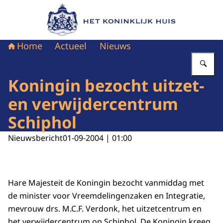
Naar de homepage van Het Koninklijk Huis
Home
Actueel
Nieuws
Vu
Koningin bezocht uitzet-
en verwijdercentrum
Schiphol
Nieuwsbericht
01-09-2004 | 01:00
Hare Majesteit de Koningin bezocht vanmiddag met
de minister voor Vreemdelingenzaken en Integratie,
mevrouw drs. M.C.F. Verdonk, het uitzetcentrum en
het verwijdercentrum op Schiphol. De Koningin kreeg