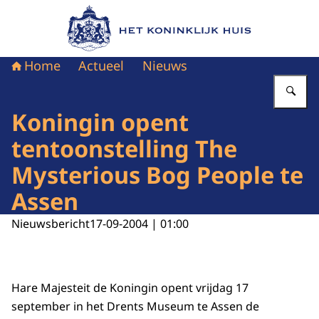
Naar de homepage van Het Koninklijk Huis
Home
Actueel
Nieuws
Vu
Koningin opent
tentoonstelling The
Mysterious Bog People te
Assen
Nieuwsbericht
17-09-2004 | 01:00
Hare Majesteit de Koningin opent vrijdag 17
september in het Drents Museum te Assen de