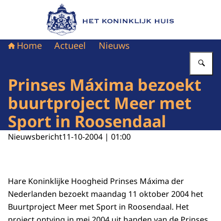
Naar de homepage van Het Koninklijk Huis
Home
Actueel
Nieuws
Vu
Prinses Máxima bezoekt
buurtproject Meer met
Sport in Roosendaal
Nieuwsbericht
11-10-2004 | 01:00
Hare Koninklijke Hoogheid Prinses Máxima der
Nederlanden bezoekt maandag 11 oktober 2004 het
Buurtproject Meer met Sport in Roosendaal. Het
project ontving in mei 2004 uit handen van de Prinses