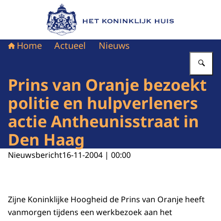
Naar de homepage van Het Koninklijk Huis
Home
Actueel
Nieuws
Vu
Prins van Oranje bezoekt
politie en hulpverleners
actie Antheunisstraat in
Den Haag
Nieuwsbericht
16-11-2004 | 00:00
Zijne Koninklijke Hoogheid de Prins van Oranje heeft
vanmorgen tijdens een werkbezoek aan het